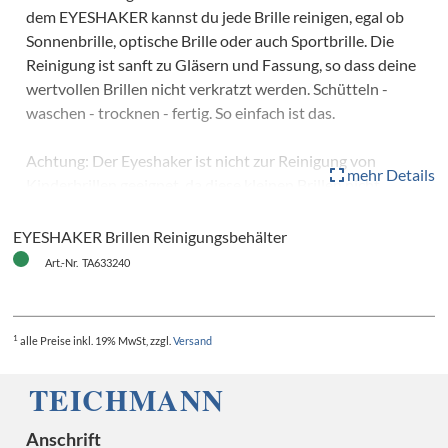
dem EYESHAKER kannst du jede Brille reinigen, egal ob
Sonnenbrille, optische Brille oder auch Sportbrille. Die
Reinigung ist sanft zu Gläsern und Fassung, so dass deine
wertvollen Brillen nicht verkratzt werden. Schütteln -
waschen - trocknen - fertig. So einfach ist das.
Achtung: Der Eyeshaker ist nicht zur Reinigung von
mehr Details
Kinderbrillen geeignet, da diese kleinen Brillen nicht
ausreichend fixiert werden können.
EYESHAKER Brillen Reinigungsbehälter
Art.-Nr. TA633240
1
alle Preise
inkl. 19% MwSt, zzgl.
Versand
Anschrift