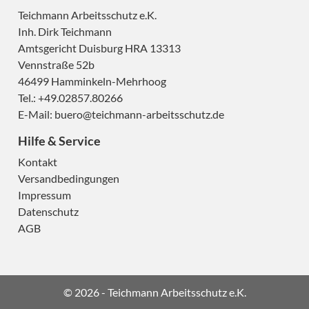
Teichmann Arbeitsschutz e.K.
Inh. Dirk Teichmann
Amtsgericht Duisburg HRA 13313
Vennstraße 52b
46499 Hamminkeln-Mehrhoog
Tel.: +49.02857.80266
E-Mail:
buero@teichmann-arbeitsschutz.de
Hilfe & Service
Kontakt
Versandbedingungen
Impressum
Datenschutz
AGB
H
© 2026 - Teichmann Arbeitsschutz e.K.