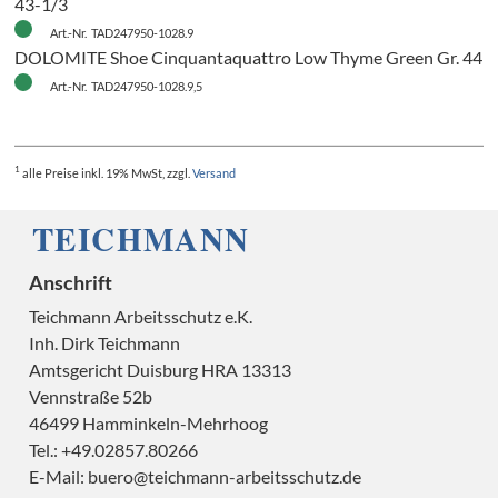
43-1/3
Art.-Nr. TAD247950-1028.9
DOLOMITE Shoe Cinquantaquattro Low Thyme Green Gr. 44
Art.-Nr. TAD247950-1028.9,5
1
alle Preise
inkl. 19% MwSt, zzgl.
Versand
Anschrift
Teichmann Arbeitsschutz e.K.
Inh. Dirk Teichmann
Amtsgericht Duisburg HRA 13313
Vennstraße 52b
A
46499 Hamminkeln-Mehrhoog
Tel.: +49.02857.80266
E-Mail:
buero@teichmann-arbeitsschutz.de