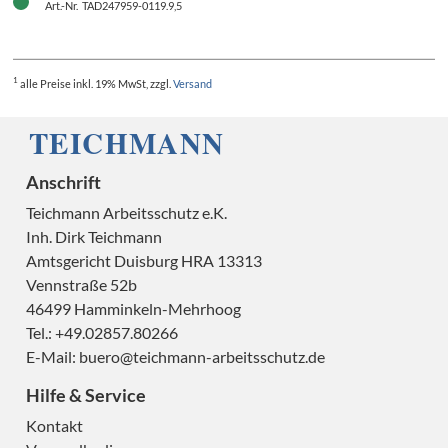
Art.-Nr. TAD247959-0119.9,5
1
alle Preise
inkl. 19% MwSt, zzgl.
Versand
Anschrift
Teichmann Arbeitsschutz e.K.
Inh. Dirk Teichmann
Amtsgericht Duisburg HRA 13313
Vennstraße 52b
46499 Hamminkeln-Mehrhoog
Tel.: +49.02857.80266
E-Mail:
buero@teichmann-arbeitsschutz.de
A
Hilfe & Service
Kontakt