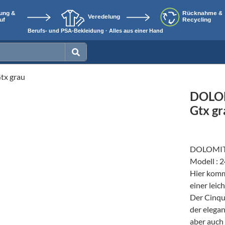
tx grau
DOLOM
Gtx gr
DOLOMIT
Modell : 
Hier komm
einer lei
Der Cinqua
der elegan
aber auch