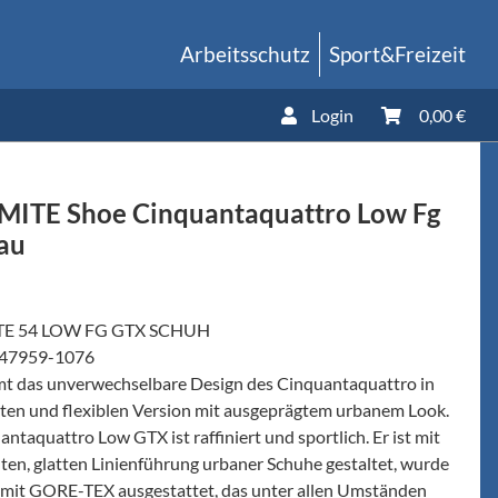
Arbeitsschutz
Sport&Freizeit
Login
0,00 €
ITE Shoe Cinquantaquattro Low Fg
au
E 54 LOW FG GTX SCHUH
247959-1076
t das unverwechselbare Design des Cinquantaquattro in
chten und flexiblen Version mit ausgeprägtem urbanem Look.
ntaquattro Low GTX ist raffiniert und sportlich. Er ist mit
ten, glatten Linienführung urbaner Schuhe gestaltet, wurde
 mit GORE-TEX ausgestattet, das unter allen Umständen