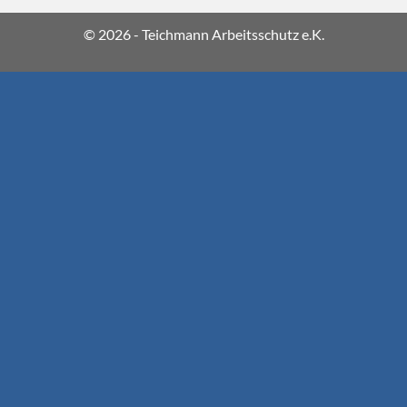
© 2026 - Teichmann Arbeitsschutz e.K.
A