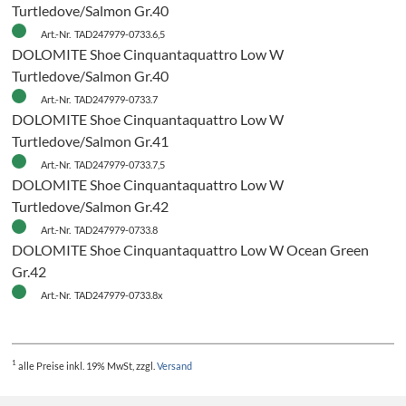
Turtledove/Salmon Gr.40
Art.-Nr. TAD247979-0733.6,5
DOLOMITE Shoe Cinquantaquattro Low W
Turtledove/Salmon Gr.40
Art.-Nr. TAD247979-0733.7
DOLOMITE Shoe Cinquantaquattro Low W
Turtledove/Salmon Gr.41
Art.-Nr. TAD247979-0733.7,5
DOLOMITE Shoe Cinquantaquattro Low W
Turtledove/Salmon Gr.42
Art.-Nr. TAD247979-0733.8
DOLOMITE Shoe Cinquantaquattro Low W Ocean Green
Gr.42
Art.-Nr. TAD247979-0733.8x
H
1
alle Preise
inkl. 19% MwSt, zzgl.
Versand