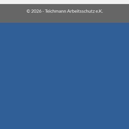
© 2026 - Teichmann Arbeitsschutz e.K.
A