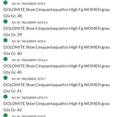
Art.-Nr. TAD268009-1076.5
DOLOMITE Shoe Cinquantaquattro High Fg WOMEN grau
Gtx Gr. 38
Art.-Nr. TAD268009-1076.5,5
DOLOMITE Shoe Cinquantaquattro High Fg WOMEN grau
Gtx Gr. 39
Art.-Nr. TAD268009-1076.6
DOLOMITE Shoe Cinquantaquattro High Fg WOMEN grau
Gtx Gr. 40
Art.-Nr. TAD268009-1076.6,5
DOLOMITE Shoe Cinquantaquattro High Fg WOMEN grau
Gtx Gr. 40
Art.-Nr. TAD268009-1076.7
DOLOMITE Shoe Cinquantaquattro High Fg WOMEN grau
Gtx Gr. 41
Art.-Nr. TAD268009-1076.7,5
H
DOLOMITE Shoe Cinquantaquattro High Fg WOMEN grau
Gtx Gr. 42
Art.-Nr. TAD268009-1076.8