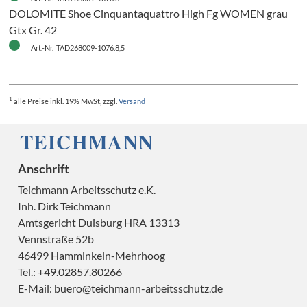
DOLOMITE Shoe Cinquantaquattro High Fg WOMEN grau
Gtx Gr. 42
Art.-Nr. TAD268009-1076.8,5
H
1
alle Preise
inkl. 19% MwSt, zzgl.
Versand
Anschrift
H
Teichmann Arbeitsschutz e.K.
Inh. Dirk Teichmann
Amtsgericht Duisburg HRA 13313
Vennstraße 52b
46499 Hamminkeln-Mehrhoog
Tel.: +49.02857.80266
E-Mail:
buero@teichmann-arbeitsschutz.de