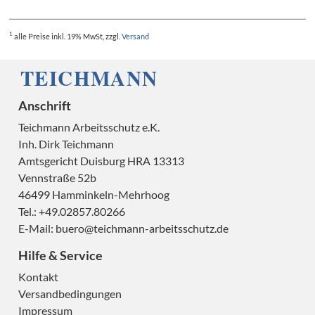
1
alle Preise
inkl. 19% MwSt, zzgl.
Versand
H
Anschrift
Teichmann Arbeitsschutz e.K.
Inh. Dirk Teichmann
Amtsgericht Duisburg HRA 13313
Vennstraße 52b
H
46499 Hamminkeln-Mehrhoog
Tel.: +49.02857.80266
E-Mail:
buero@teichmann-arbeitsschutz.de
Hilfe & Service
Kontakt
Versandbedingungen
Impressum