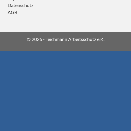
Datenschutz
AGB
© 2026 - Teichmann Arbeitsschutz e.K.
A