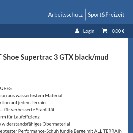
Arbeitsschutz
Sport&Freizeit
Login
0,00 €
 Shoe Supertrac 3 GTX black/mud
TURES
ion aus wasserfestem Material
ktion auf jedem Terrain
 für verbesserte Stabilität
m für Laufeffizienz
 widerstandsfähiges Obermaterial
iebtester Performance-Schuh für die Berge mit ALL TERRAIN