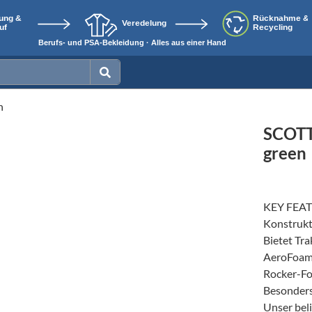
n
SCOTT
green
KEY FEA
Konstrukt
Bietet Tra
AeroFoam+
Rocker-For
Besonders
Unser bel