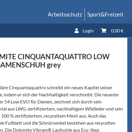
Arbeitsschutz
Sport&Freizeit
Login
0,00 €
MITE CINQUANTAQUATTRO LOW
DAMENSCHUH grey
däre Cinquantaquattro schreibt ein neues Kapitel seiner
, indem er sich der Nachhaltigkeit verschreibt. Die neueste
er 54 Low EVO für Damen, zeichnet sich durch sein
ial aus LWG-zertifiziertem, nachhaltigem Wildleder und sein
 100 % zertifiziertem, recyceltem Mesh aus. Auch das
le Fußbett und die Schnürsenkel bestehen aus recycelten
en. Die Dolomite Vibram® Laufsohle aus Eco-Step