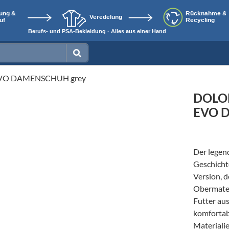
VO DAMENSCHUH grey
DOLO
EVO 
Der legen
Geschichte
Version, d
Obermater
Futter aus
komfortab
Materiali