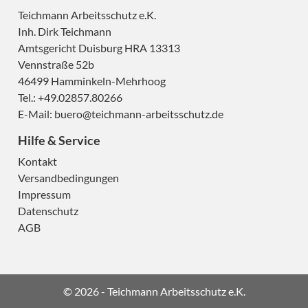
Teichmann Arbeitsschutz e.K.
Inh. Dirk Teichmann
Amtsgericht Duisburg HRA 13313
Vennstraße 52b
46499 Hamminkeln-Mehrhoog
Tel.: +49.02857.80266
E-Mail:
buero@teichmann-arbeitsschutz.de
Hilfe & Service
Kontakt
Versandbedingungen
Impressum
Datenschutz
AGB
H
© 2026 - Teichmann Arbeitsschutz e.K.