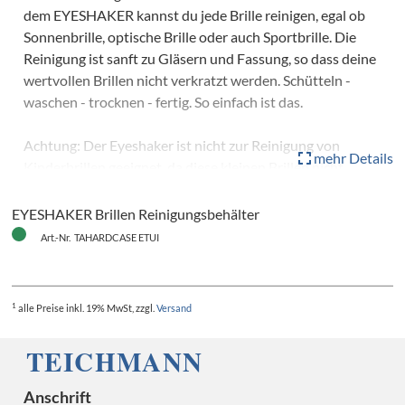
dem EYESHAKER kannst du jede Brille reinigen, egal ob
Sonnenbrille, optische Brille oder auch Sportbrille. Die
Reinigung ist sanft zu Gläsern und Fassung, so dass deine
wertvollen Brillen nicht verkratzt werden. Schütteln -
waschen - trocknen - fertig. So einfach ist das.
Achtung: Der Eyeshaker ist nicht zur Reinigung von
mehr Details
Kinderbrillen geeignet, da diese kleinen Brillen nicht
ausreichend fixiert werden können.
EYESHAKER Brillen Reinigungsbehälter
Art.-Nr. TAHARDCASE ETUI
1
alle Preise
inkl. 19% MwSt, zzgl.
Versand
Anschrift