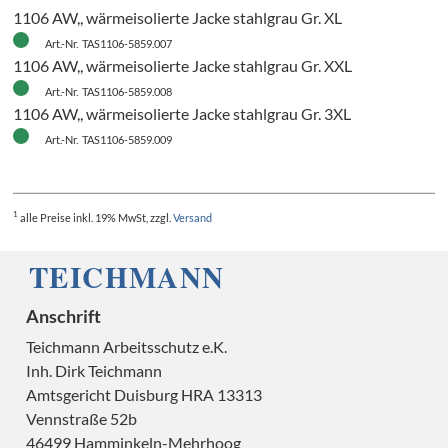
1106 AW,, wärmeisolierte Jacke stahlgrau Gr. XL
Art.-Nr. TAS1106-5859.007
1106 AW,, wärmeisolierte Jacke stahlgrau Gr. XXL
Art.-Nr. TAS1106-5859.008
1106 AW,, wärmeisolierte Jacke stahlgrau Gr. 3XL
Art.-Nr. TAS1106-5859.009
1
alle Preise
inkl. 19% MwSt, zzgl.
Versand
Anschrift
Teichmann Arbeitsschutz e.K.
Inh. Dirk Teichmann
H
Amtsgericht Duisburg HRA 13313
Vennstraße 52b
46499 Hamminkeln-Mehrhoog