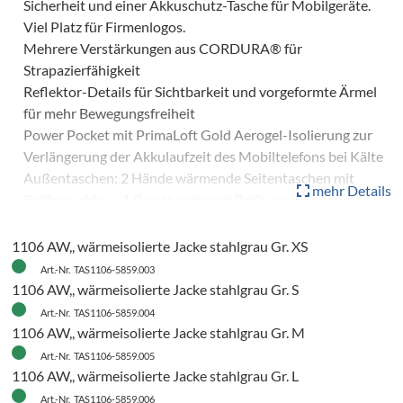
Sicherheit und einer Akkuschutz-Tasche für Mobilgeräte.
Viel Platz für Firmenlogos.
Mehrere Verstärkungen aus CORDURA® für
Strapazierfähigkeit
Reflektor-Details für Sichtbarkeit und vorgeformte Ärmel
für mehr Bewegungsfreiheit
Power Pocket mit PrimaLoft Gold Aerogel-Isolierung zur
Verlängerung der Akkulaufzeit des Mobiltelefons bei Kälte
Außentaschen: 2 Hände wärmende Seitentaschen mit
mehr Details
Reißverschluss, 1 Brusttasche mit Reißverschluss und
Ausweishalter (identisch mit dem in der Power Pocket)
Innentaschen: 1 Stifttasche mit Platz für 2 Stifte, 1
1106 AW,, wärmeisolierte Jacke stahlgrau Gr. XS
Reißverschlusstasche, 1 seitliche Netztasche, 1 zusätzliches
Art.-Nr. TAS1106-5859.003
Staufach
1106 AW,, wärmeisolierte Jacke stahlgrau Gr. S
Aus laminiertem Gewebe mit PFAS-freiem DWR-Finishing
Art.-Nr. TAS1106-5859.004
hergestellt
1106 AW,, wärmeisolierte Jacke stahlgrau Gr. M
Grösse
Art.-Nr. TAS1106-5859.005
XS–XXXL
1106 AW,, wärmeisolierte Jacke stahlgrau Gr. L
Art.-Nr. TAS1106-5859.006