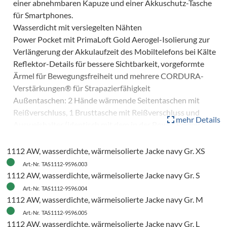
einer abnehmbaren Kapuze und einer Akkuschutz-Tasche
für Smartphones.
Wasserdicht mit versiegelten Nähten
Power Pocket mit PrimaLoft Gold Aerogel-Isolierung zur
Verlängerung der Akkulaufzeit des Mobiltelefons bei Kälte
Reflektor-Details für bessere Sichtbarkeit, vorgeformte
Ärmel für Bewegungsfreiheit und mehrere CORDURA-
Verstärkungen® für Strapazierfähigkeit
Außentaschen: 2 Hände wärmende Seitentaschen mit
Reißverschluss, 1 Brusttasche mit Reißverschluss und
mehr Details
Ausweishalter (identisch mit dem in der Power Pocket)
Innentaschen: 1 Stifttasche mit Platz für 2 Stifte, 1
Reißverschlusstasche, 1 seitliche Netztasche, 1 zusätzliches
1112 AW, wasserdichte, wärmeisolierte Jacke navy Gr. XS
Staufach
Art.-Nr. TAS1112-9596.003
Mit PFAS-freier DWR-Imprägnierung
1112 AW, wasserdichte, wärmeisolierte Jacke navy Gr. S
Grösse
Art.-Nr. TAS1112-9596.004
XS–XXL
1112 AW, wasserdichte, wärmeisolierte Jacke navy Gr. M
Art.-Nr. TAS1112-9596.005
1112 AW, wasserdichte, wärmeisolierte Jacke navy Gr. L