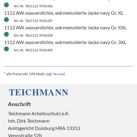
Art.-Nr. TAS1112-9596.006
1112 AW, wasserdichte, wärmeisolierte Jacke navy Gr. XL
Art.-Nr. TAS1112-9596.007
1112 AW, wasserdichte, wärmeisolierte Jacke navy Gr. XXL
Art.-Nr. TAS1112-9596.008
1112 AW, wasserdichte, wärmeisolierte Jacke navy Gr. 3XL
Art.-Nr. TAS1112-9596.009
1
alle Preise
inkl. 19% MwSt, zzgl.
Versand
Anschrift
Teichmann Arbeitsschutz e.K.
H
Inh. Dirk Teichmann
Amtsgericht Duisburg HRA 13313
Vennstraße 52b