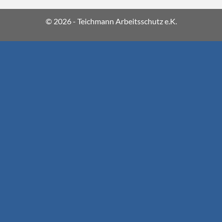
© 2026 - Teichmann Arbeitsschutz e.K.
P
A